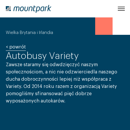
Strona główna
Wielka Brytania i Irlandia
< powrót
O nas
Autobusy
Variety
Zawsze staramy się odwdzięczyć naszym
Nasi ludzie
społecznościom, a nic nie odzwierciedla naszego
ducha dobroczynności lepiej niż współpraca z
Variety. Od 2014 roku razem z organizacją Variety
Nasz wpływ
pomogliśmy sfinansować pięć dobrze
wyposażonych autokarów.
Portfolio